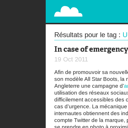
PAPERPLANE
STREET, AMBIENT, GUÉRILLA MARKETING A
Résultats pour le tag :
U
In case of emergenc
19
Oct
2011
Afin de promouvoir sa nouvell
son modèle All Star Boots, l
Angleterre une campagne d’
a
utilisation des réseaux sociau
difficilement accessibles des
cas d’urgence. La mécanique de
internautes obtiennent des in
compte Twitter de la marque, p
se prendre en photo à proximité.