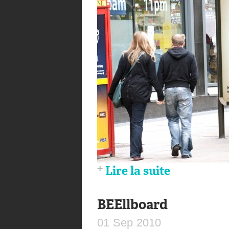
Lire la suite
BEEllboard
01
Sep
2010