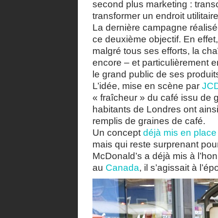
second plus marketing : trans
transformer un endroit utilitair
La dernière campagne réalisé
ce deuxième objectif. En effet, 
malgré tous ses efforts, la ch
encore – et particulièrement e
le grand public de ses produit
L’idée, mise en scène par
JCD
« fraîcheur » du café issu de
habitants de Londres ont ains
remplis de graines de café.
Un concept
déjà mis en place
mais qui reste surprenant pour
McDonald’s a déjà mis à l’ho
au
Canada
, il s’agissait à l