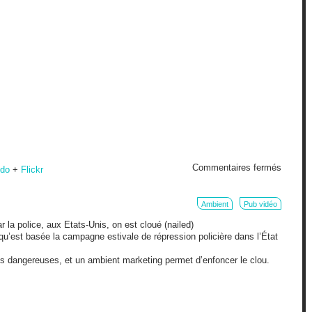
sur
Commentaires fermés
ido
+
Flickr
Marketi
expérien
en
Ambient
Pub vidéo
cinéma
 la police, aux Etats-Unis, on est cloué (nailed)
e qu’est basée la campagne estivale de répression policière dans l’État
es dangereuses, et un ambient marketing permet d’enfoncer le clou.