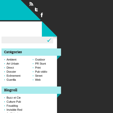
Rechercher :
Catégories
Ambient
Outdoor
Art Urbain
PR Stunt
Direct
Print
Dossier
Pub vidéo
Evènement
Street
Guerilla
Web
Blogroll
Buzz et Cie
Culture Pub
Fouablog
Invisible Red