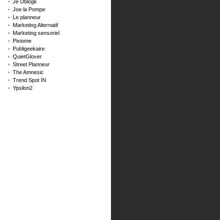
Je Dblogk
Joe la Pompe
Le planneur
Marketing Alternatif
Marketing sensoriel
Pixiome
Publigeekaire
QuietGlover
Street Planneur
The Amnesic
Trend Spot IN
Ypsilon2