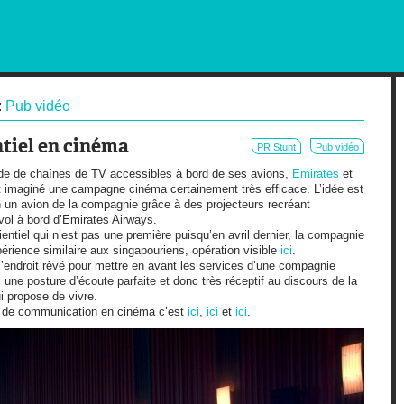
RKETING AND OUT OF HOME
:
Pub vidéo
tiel en cinéma
PR Stunt
Pub vidéo
tude de chaînes de TV accessibles à bord de ses avions,
Emirates
et
 imaginé une campagne cinéma certainement très efficace. L’idée est
n un avion de la compagnie grâce à des projecteurs recréant
vol à bord d’Emirates Airways.
entiel qui n’est pas une première puisqu’en avril dernier, la compagnie
érience similaire aux singapouriens, opération visible
ici
.
’endroit rêvé pour mettre en avant les services d’une compagnie
 une posture d’écoute parfaite et donc très réceptif au discours de la
ui propose de vivre.
s de communication en cinéma c’est
ici
,
ici
et
ici
.