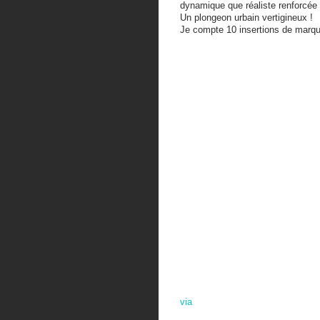
dynamique que réaliste renforcée
Un plongeon urbain vertigineux !
Je compte 10 insertions de marq
via