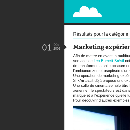
PAPERPLANE
STREET, AMBIENT, GUÉRILLA MA
Résultats pour la catégorie 
01
Déc
Marketing expérien
2009
Afin de mettre en avant la multi
son agence
Leo Burnett Brésil
ont
de transformer la salle obscure e
l’ambiance zen et aseptisée d’un 
Une opération de marketing expéri
SilkAir avait déjà proposé une exp
Une salle de cinéma semble être l
aérienne : le spectateurs est dans
marque et à l’expérience qu’elle l
Pour découvrir d’autres exemple