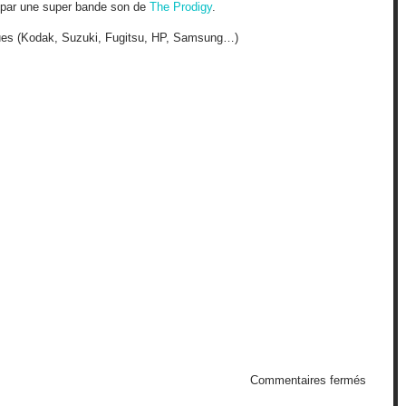
 par une super bande son de
The Prodigy
.
ues (Kodak, Suzuki, Fugitsu, HP, Samsung…)
sur
Commentaires fermés
Exploit