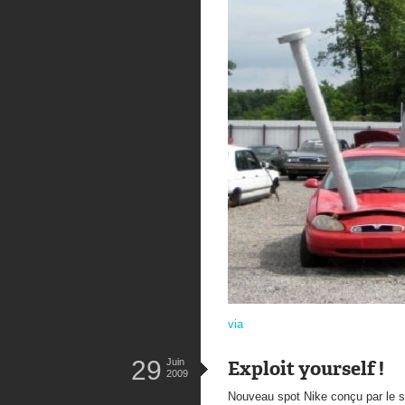
via
29
Juin
Exploit yourself !
2009
Nouveau spot Nike conçu par le 