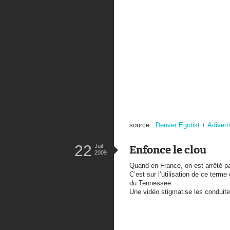
source :
Denver Egotist
+
Adivert
22
Juil
Enfonce le clou
2009
Quand en France, on est arrêté par
C’est sur l’utilisation de ce term
du Tennessee.
Une vidéo stigmatise les conduit