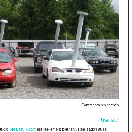
sur
Commentaires fermés
Enfonc
le
clou
Pub vidéo
studio
Big Lazy Robot
est réellement bleufant. Réalisation aussi