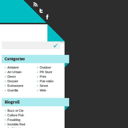
Rechercher :
Catégories
Ambient
Outdoor
Art Urbain
PR Stunt
Direct
Print
Dossier
Pub vidéo
Evènement
Street
Guerilla
Web
Blogroll
Buzz et Cie
Culture Pub
Fouablog
Invisible Red