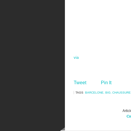
via
Tweet
Pin It
TAGS
BARCELONE
,
BIG
,
CHAUSSURE
Artic
Co