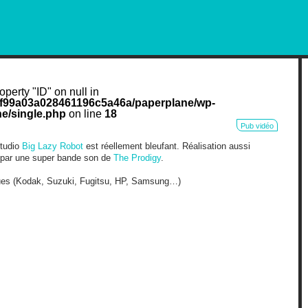
RKETING AND OUT OF HOME
operty "ID" on null in
cf99a03a028461196c5a46a/paperplane/wp-
e/single.php
on line
18
Pub vidéo
studio
Big Lazy Robot
est réellement bleufant. Réalisation aussi
 par une super bande son de
The Prodigy
.
ues (Kodak, Suzuki, Fugitsu, HP, Samsung…)