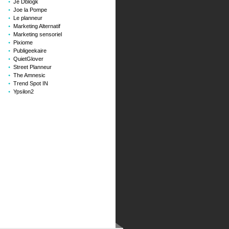
Je Dblogk
Joe la Pompe
Le planneur
Marketing Alternatif
Marketing sensoriel
Pixiome
Publigeekaire
QuietGlover
Street Planneur
The Amnesic
Trend Spot IN
Ypsilon2