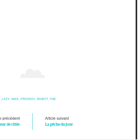
,
LAZY
,
NIKE
,
PRODIGY
,
ROBOT
,
THE
le précédent
Article suivant
eur de cible
La pêche du jour