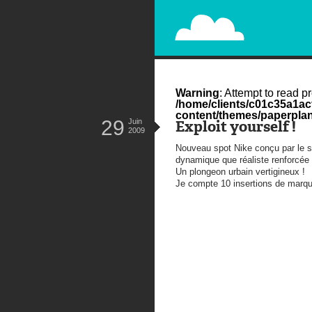
PAPERPLANE
STREET, AMBIENT, GUÉRILLA MA
Warning
: Attempt to read pr
/home/clients/c01c35a1a
content/themes/paperplan
29
Juin
Exploit yourself !
2009
Nouveau spot Nike conçu par le 
dynamique que réaliste renforcée
Un plongeon urbain vertigineux !
Je compte 10 insertions de marq