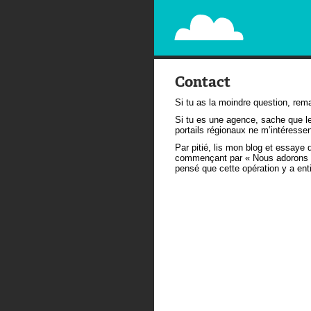
PAPERPLANE
STREET, AMBIENT, GUÉRILLA MA
Contact
Si tu as la moindre question, rem
Si tu es une agence, sache que l
portails régionaux ne m’intéresse
Par pitié, lis mon blog et essaye
commençant par « Nous adorons v
pensé que cette opération y a ent