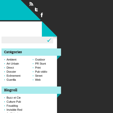
Rechercher :
Catégories
Ambient
Outdoor
Art Urbain
PR Stunt
Direct
Print
Dossier
Pub vidéo
Evènement
Street
Guerilla
Web
Blogroll
Buzz et Cie
Culture Pub
Fouablog
Invisible Red