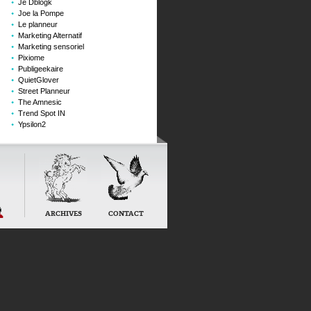
Je Dblogk
Joe la Pompe
Le planneur
Marketing Alternatif
Marketing sensoriel
Pixiome
Publigeekaire
QuietGlover
Street Planneur
The Amnesic
Trend Spot IN
Ypsilon2
ARCHIVES
CONTACT