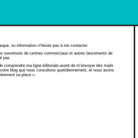
RKETING AND OUT OF HOME
arque, ou information n’hésite pas à me contacter.
es ouvertures de centres commerciaux et autres lancements de
nt pas.
 de comprendre ma ligne éditoriale avant de m’envoyer des mails
otre blog que nous consultons quotidiennement, et nous avons
ièrement sa place ».