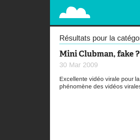
PAPERPLANE
STREET, AMBIENT, GUÉRILLA MARKETING A
Résultats pour la catégo
Mini Clubman, fake ?
30
Mar
2009
Excellente vidéo virale pour l
phénomène des vidéos virales