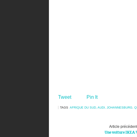
Tweet
Pin It
TAGS
AFRIQUE DU SUD
,
AUDI
,
JOHANNESBURG
,
Q
Article précéden
Une voiture IKEA 