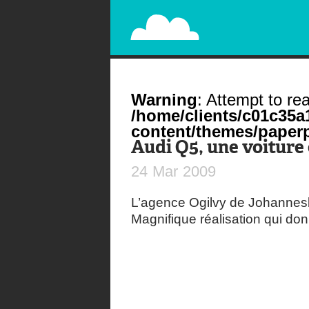
PAPERPLANE
STREET, AMBIENT, GUÉRILLA MARKETING A
Warning
: Attempt to rea
/home/clients/c01c35
content/themes/paperp
Audi Q5, une voiture
24
Mar
2009
L’agence Ogilvy de Johannesb
Magnifique réalisation qui do