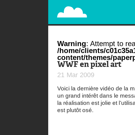
PAPERPLANE
STREET, AMBIENT, GUÉRILLA MARKETING A
Warning
: Attempt to rea
/home/clients/c01c35
content/themes/paperp
WWF en pixel art
21
Mar
2009
Voici la dernière vidéo de la
un grand intérêt dans le mes
la réalisation est jolie et l’ut
est plutôt osé.