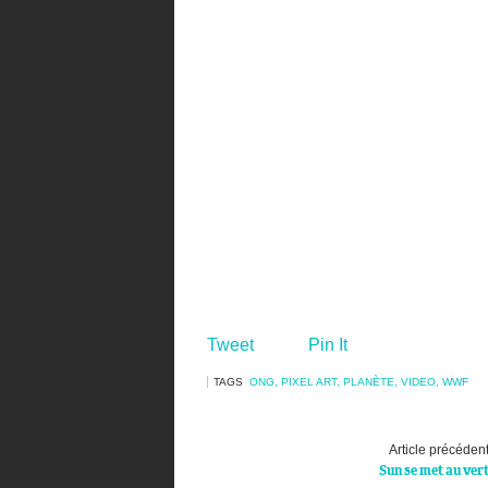
Tweet
Pin It
TAGS
ONG
,
PIXEL ART
,
PLANÈTE
,
VIDEO
,
WWF
Article précéden
Sun se met au ver