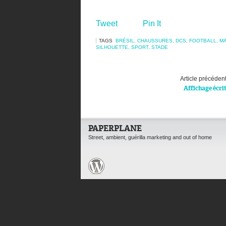
Tweet
Pin It
TAGS
BRÉSIL
,
CHAUSSURES
,
DCS
,
FOOTBALL
,
M
SILHOUETTE
,
SPORT
,
STADE
Article précéden
Affichage écri
PAPERPLANE
Street, ambient, guérilla marketing and out of home