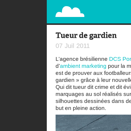
PAPERPLANE
STREET, AMBIENT, GUÉRILLA MARKETING A
Tueur de gardien
07
Juil
2011
L’agence brésilienne
DCS Port
d’
ambient marketing
pour la m
est de prouver aux footballeur
gardien » grâce à leur nouvel
Qui dit tueur dit crime et dit
marquages au sol réalisés sur
silhouettes dessinées dans de
but en pleine action.