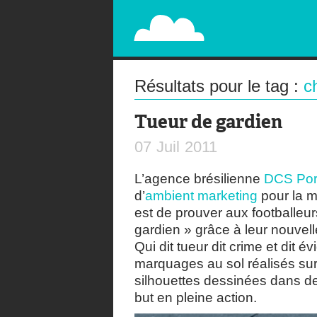
PAPERPLANE
STREET, AMBIENT, GUÉRILLA MARKETING A
Résultats pour le tag :
c
Tueur de gardien
07
Juil
2011
L’agence brésilienne
DCS Port
d’
ambient marketing
pour la m
est de prouver aux footballeur
gardien » grâce à leur nouvel
Qui dit tueur dit crime et dit
marquages au sol réalisés sur
silhouettes dessinées dans de
but en pleine action.