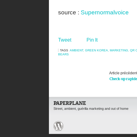
source :
Supernormalvoice
Tweet
Pin It
TAGS
AMBIENT
,
GREEN KOREA
,
MARKETING
,
QR 
BEARS
Article précéden
Check-up rapid
PAPERPLANE
Street, ambient, guérilla marketing and out of home