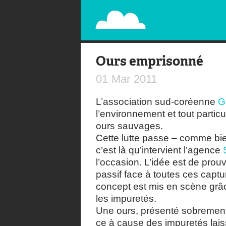
PAPERPLANE
STREET, AMBIENT, GUÉRILLA MARKETING A
Ours emprisonné
01
Mar
2011
L’association sud-coréenne
G
l’environnement et tout particu
ours sauvages.
Cette lutte passe – comme bien
c’est là qu’intervient l’agence
l’occasion. L’idée est de prou
passif face à toutes ces captu
concept est mis en scène grâc
les impuretés.
Une ours, présenté sobrement e
ce à cause des impuretés lai