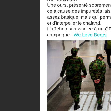
Une ours, présenté sobrement e
ce à cause des impuretés lai
assez basique, mais qui perme
et d’interpeller le chaland.
L’affiche est associée à un QR
campagne :
We Love Bears
.