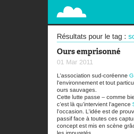
PAPERPLANE
STREET, AMBIENT, GUÉRILLA MARKETING A
Résultats pour le tag :
s
Ours emprisonné
01
Mar
2011
L’association sud-coréenne
G
l’environnement et tout particu
ours sauvages.
Cette lutte passe – comme bien
c’est là qu’intervient l’agence
l’occasion. L’idée est de prou
passif face à toutes ces captu
concept est mis en scène grâc
les impuretés.