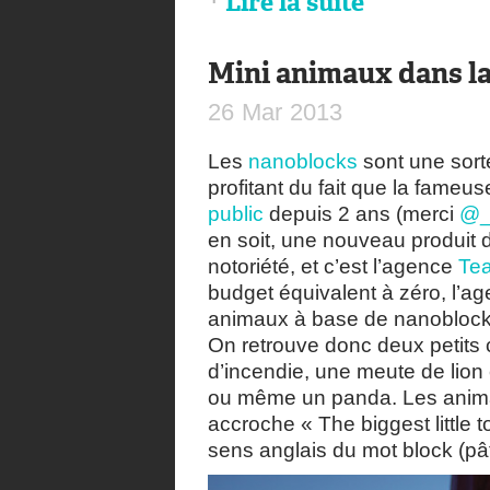
Lire la suite
Mini animaux dans la
26
Mar
2013
Les
nanoblocks
sont une sort
profitant du fait que la fameu
public
depuis 2 ans (merci
@_
en soit, une nouveau produit
notoriété, et c’est l’agence
Tea
budget équivalent à zéro, l’ag
animaux à base de nanoblocks
On retrouve donc deux petits
d’incendie, une meute de lion 
ou même un panda. Les anima
accroche « The biggest little t
sens anglais du mot block (pâ