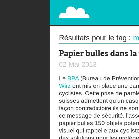
PAPERPLANE
STREET, AMBIENT, GUÉRILLA MARKETING A
Résultats pour le tag :
m
Papier bulles dans la 
02
Mai
2013
Le
BPA
(Bureau de Prévention
Wirz
ont mis en place une cam
cyclistes. Cette prise de paro
suisses admettent qu’un casq
façon contradictoire ils ne so
ce message de sécurité, l’ass
papier bulles 150 objets poten
visuel qui rappelle aux cyclis
des solutions pour les protége