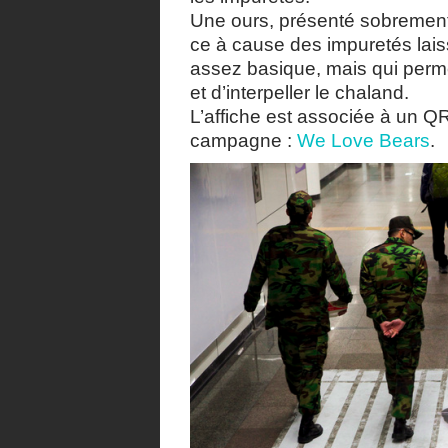
Une ours, présenté sobrement e
ce à cause des impuretés lai
assez basique, mais qui perme
et d’interpeller le chaland.
L’affiche est associée à un QR
campagne :
We Love Bears
.