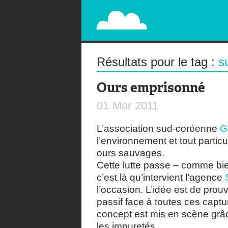
PAPERPLANE
STREET, AMBIENT, GUÉRILLA MARKETING A
Résultats pour le tag :
s
Ours emprisonné
01
Mar
2011
L’association sud-coréenne
G
l’environnement et tout particu
ours sauvages.
Cette lutte passe – comme bien
c’est là qu’intervient l’agence
l’occasion. L’idée est de prou
passif face à toutes ces captu
concept est mis en scène grâc
les impuretés.