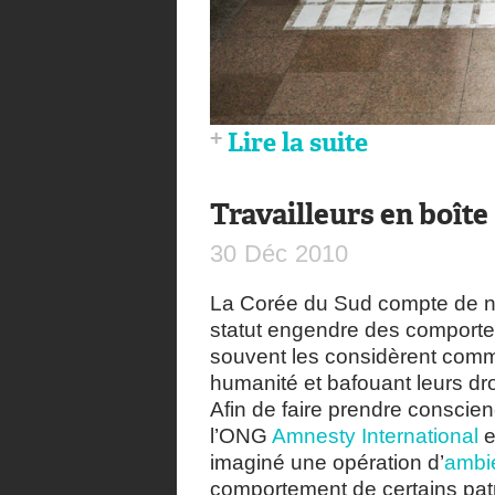
Lire la suite
Travailleurs en boîte
30
Déc
2010
La Corée du Sud compte de no
statut engendre des comportem
souvent les considèrent comme
humanité et bafouant leurs dro
Afin de faire prendre conscien
l’ONG
Amnesty International
e
imaginé une opération d’
ambi
comportement de certains pat