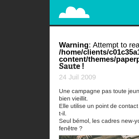
PAPERPLANE
STREET, AMBIENT, GUÉRILLA MARKETING A
Warning
: Attempt to rea
/home/clients/c01c35
content/themes/paperp
Saute !
24
Juil
2009
Une campagne pas toute jeu
bien vieillit.
Elle utilise un point de conta
t-il.
Seul bémol, les cadres new-yo
fenêtre ?