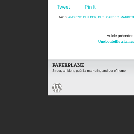
Tweet
Pin It
TAGS
AMBIENT
,
BUILDER
,
BUS
,
CAREER
,
MARKET
Article précéden
Une bouteille à la me
PAPERPLANE
Street, ambient, guérilla marketing and out of home