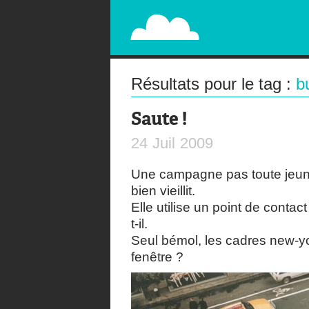
PAPERPLANE
STREET, AMBIENT, GUÉRILLA MARKETING A
Résultats pour le tag :
b
Saute !
24
Juil
2009
Une campagne pas toute jeu
bien vieillit.
Elle utilise un point de conta
t-il.
Seul bémol, les cadres new-yo
fenêtre ?