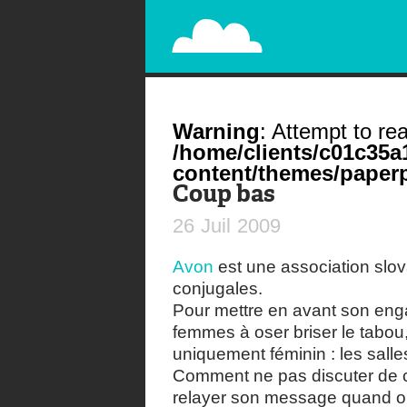
PAPERPLANE
STREET, AMBIENT, GUÉRILLA MARKETING A
Warning
: Attempt to rea
/home/clients/c01c35
content/themes/paperp
Coup bas
26
Juil
2009
Avon
est une association slov
conjugales.
Pour mettre en avant son enga
femmes à oser briser le tabou, 
uniquement féminin : les salles
Comment ne pas discuter de 
relayer son message quand o