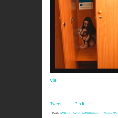
via
Tweet
Pin It
TAGS
AMBIENT
,
AVON
,
CONJUGALE
,
FITNESS
,
MAL