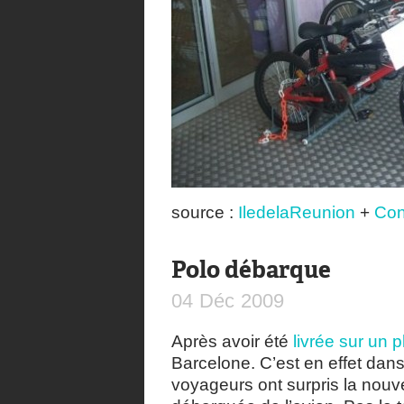
source :
IledelaReunion
+
Con
Polo débarque
04
Déc
2009
Après avoir été
livrée sur un 
Barcelone. C’est en effet dans
voyageurs ont surpris la nou