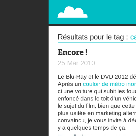
PAPERPLANE
STREET, AMBIENT, GUÉRILLA MARKETING A
Résultats pour le tag :
c
Encore !
25
Mar
2010
Le Blu-Ray et le DVD 2012 dé
Après un
couloir de métro in
ci une voiture qui subit les fou
enfoncé dans le toit d’un véhi
le sujet du film, bien que cet
plus usitée en marketing alter
convaincu, je vous invite à dé
y a quelques temps de ça.