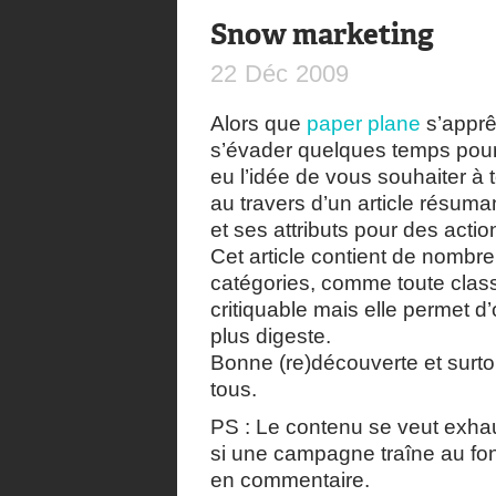
Snow marketing
22
Déc
2009
Alors que
paper plane
s’apprêt
s’évader quelques temps pour n
eu l’idée de vous souhaiter à 
au travers d’un article résuman
et ses attributs pour des act
Cet article contient de nombre
catégories, comme toute classi
critiquable mais elle permet d
plus digeste.
Bonne (re)découverte et surto
tous.
PS : Le contenu se veut exhau
si une campagne traîne au fon
en commentaire.