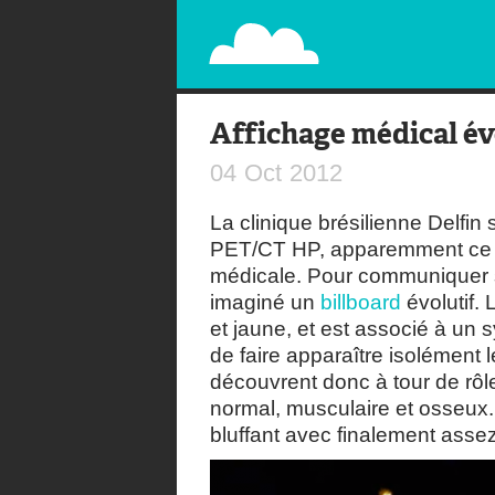
PAPERPLANE
STREET, AMBIENT, GUÉRILLA MARKETING A
Affichage médical év
04
Oct
2012
La clinique brésilienne Delfi
PET/CT HP, apparemment ce qu
médicale. Pour communiquer su
imaginé un
billboard
évolutif. 
et jaune, et est associé à un 
de faire apparaître isolément 
découvrent donc à tour de rôle
normal, musculaire et osseux. 
bluffant avec finalement ass