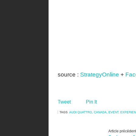
source :
StrategyOnline
+
Fac
Tweet
Pin It
TAGS
AUDI QUATTRO
,
CANADA
,
EVENT
,
EXPERIEN
Article précéden