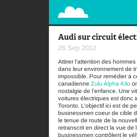
PAPERPLANE
STREET, AMBIENT, GUÉRILLA MARKETING A
Audi sur circuit élec
26
Sep
2012
Attirer l’attention des hommes
dans leur environnement de trav
impossible. Pour remédier à 
canadienne
Zulu Alpha Kilo
on
nostalgie de l’enfance. Une vi
voitures électriques est donc i
Toronto. L’objectif ici est de
businessmen coeur de cible de
le tenue de route de la nouvel
retranscrit en direct la vue de 
businessmen contrôlent le véhic