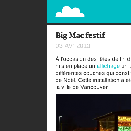
PAPERPLANE
STREET, AMBIENT, GUÉRILLA MARKETING A
Big Mac festif
03
Avr
2013
À l’occasion des fêtes de fin
mis en place un
affichage
un p
différentes couches qui consti
de Noël. Cette installation a é
la ville de Vancouver.