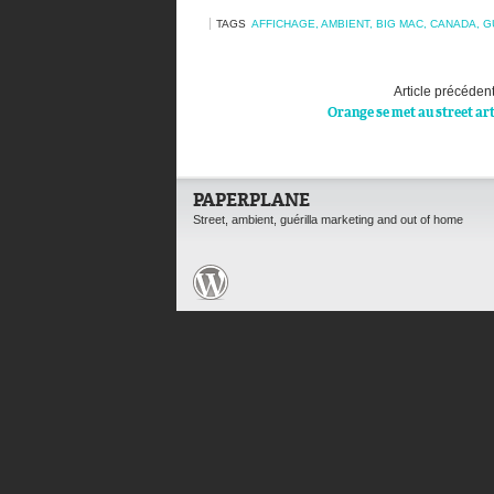
TAGS
AFFICHAGE
,
AMBIENT
,
BIG MAC
,
CANADA
,
G
Article précéden
Orange se met au street ar
PAPERPLANE
Street, ambient, guérilla marketing and out of home