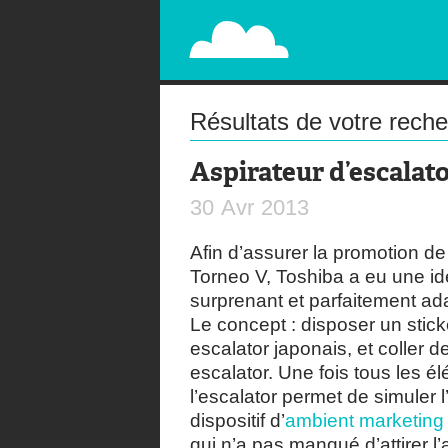
PAPERPLANE
STREET, AMBIENT, GUÉRILLA MARKETING A
Résultats de votre rech
Aspirateur d’escalat
30
Avr
2013
Afin d’assurer la promotion d
Torneo V, Toshiba a eu une i
surprenant et parfaitement a
Le concept : disposer un stick
escalator japonais, et coller 
escalator. Une fois tous les 
l’escalator permet de simuler
dispositif d’
ambient marketing
qui n’a pas manqué d’attirer l’