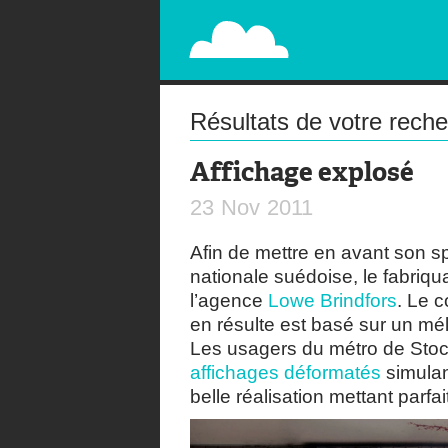
PAPERPLANE
STREET, AMBIENT, GUÉRILLA MARKETING A
Résultats de votre rech
Affichage explosé
23
Nov
2011
Afin de mettre en avant son s
nationale suédoise, le fabriqua
l’agence
Lowe Brindfors
. Le 
en résulte est basé sur un mél
Les usagers du métro de Stoc
affichages déformatés
simulan
belle réalisation mettant parf