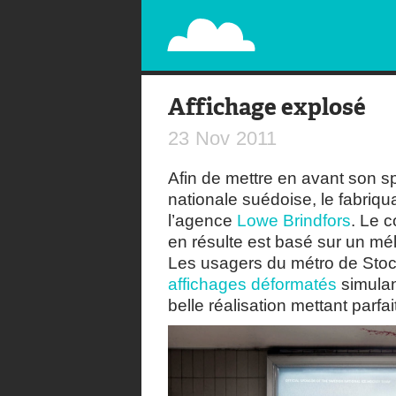
PAPERPLANE
STREET, AMBIENT, GUÉRILLA MARKETING A
Affichage explosé
23
Nov
2011
Afin de mettre en avant son s
nationale suédoise, le fabriqua
l’agence
Lowe Brindfors
. Le 
en résulte est basé sur un mél
Les usagers du métro de Stoc
affichages déformatés
simulan
belle réalisation mettant parf