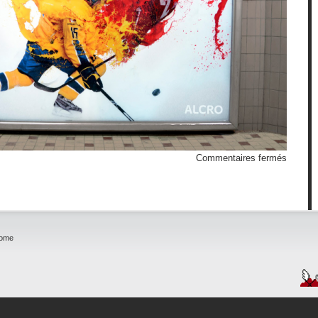
sur
Commentaires fermés
Afficha
explosé
home