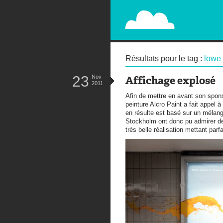
PAPERPLANE
STREET, AMBIENT, GUÉRILLA MA
Résultats pour le tag :
lowe 
23
Nov
Affichage explosé
2011
Afin de mettre en avant son spons
peinture Alcro Paint a fait appel 
en résulte est basé sur un mélang
Stockholm ont donc pu admirer 
très belle réalisation mettant par