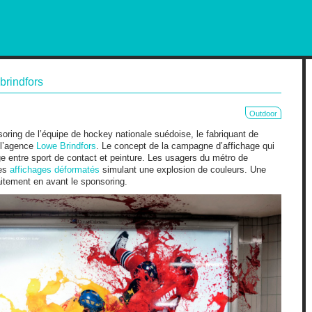
RKETING AND OUT OF HOME
brindfors
Outdoor
oring de l’équipe de hockey nationale suédoise, le fabriquant de
à l’agence
Lowe Brindfors
. Le concept de la campagne d’affichage qui
e entre sport de contact et peinture. Les usagers du métro de
des
affichages déformatés
simulant une explosion de couleurs. Une
faitement en avant le sponsoring.