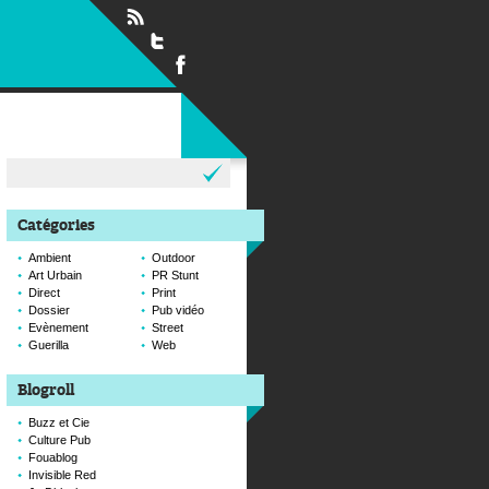
Rechercher :
Catégories
Ambient
Outdoor
Art Urbain
PR Stunt
Direct
Print
Dossier
Pub vidéo
Evènement
Street
Guerilla
Web
Blogroll
Buzz et Cie
Culture Pub
Fouablog
Invisible Red