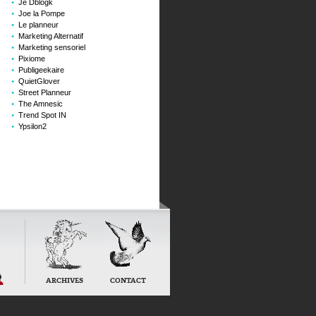
Je Dblogk
Joe la Pompe
Le planneur
Marketing Alternatif
Marketing sensoriel
Pixiome
Publigeekaire
QuietGlover
Street Planneur
The Amnesic
Trend Spot IN
Ypsilon2
ge
ARCHIVES
CONTACT