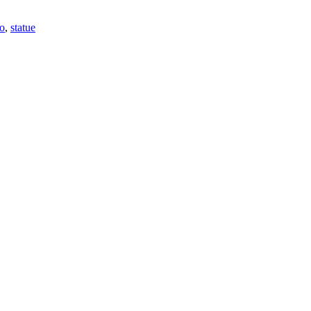
lo
,
statue