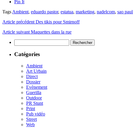
Pin It
Tags
Ambient
,
eduardo pastor
,
estatua
,
marketing
,
nadelcom
,
sao pau
Article précédent
Des tikis pour Smirnoff
Article suivant
Maquettes dans la rue
Rechercher :
Catégories
Ambient
Art Urbain
Direct
Dossier
Evènement
Guerilla
Outdoor
PR Stunt
Print
Pub vidéo
Street
Web