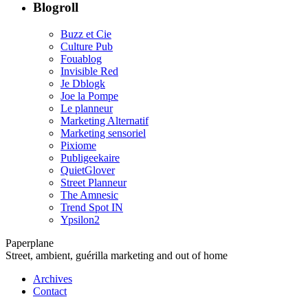
Blogroll
Buzz et Cie
Culture Pub
Fouablog
Invisible Red
Je Dblogk
Joe la Pompe
Le planneur
Marketing Alternatif
Marketing sensoriel
Pixiome
Publigeekaire
QuietGlover
Street Planneur
The Amnesic
Trend Spot IN
Ypsilon2
Paperplane
Street, ambient, guérilla marketing and out of home
Archives
Contact