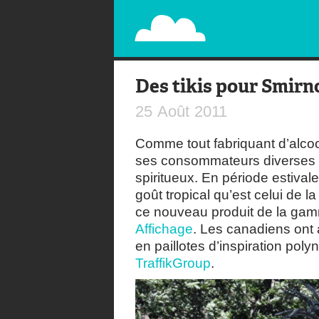
PAPERPLANE
STREET, AMBIENT, GUÉRILLA MARKETING A
Des tikis pour Smirn
25
Août
2011
Comme tout fabriquant d’alcoo
ses consommateurs diverses sa
spiritueux. En période estiva
goût tropical qu’est celui de 
ce nouveau produit de la gamm
Affichage
. Les canadiens ont
en paillotes d’inspiration pol
TraffikGroup
.