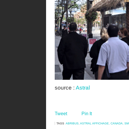
source :
Astral
Tweet
Pin It
TAGS
ABRIBUS
,
ASTRAL AFFICHAGE
,
CANADA
,
SM