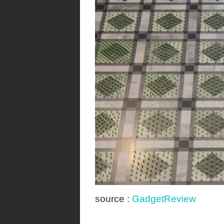
source :
GadgetReview