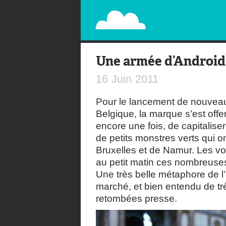
PAPERPLANE
STREET, AMBIENT, GUÉRILLA MARKETING A
Une armée d’Android
16
Juin
2011
Pour le lancement de nouvea
Belgique, la marque s’est off
encore une fois, de capitalis
de petits monstres verts qui o
Bruxelles et de Namur. Les vo
au petit matin ces nombreuses
Une très belle métaphore de l
marché, et bien entendu de tr
retombées presse.