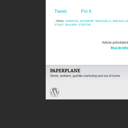
Tweet
Pin It
TAGS
ANDROID
,
ANTWERP
,
BRUSSELS
,
BRUXELL
STUNT
,
RAILWAY STATION
Article précéden
Mal de têt
PAPERPLANE
Street, ambient, guérilla marketing and out of home