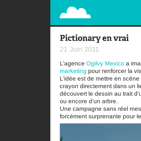
PAPERPLANE
STREET, AMBIENT, GUÉRILLA MARKETING A
Pictionary en vrai
21
Juin
2011
L’agence
Ogilvy Mexico
a imag
marketing
pour renforcer la vis
L’idée est de mettre en scène
crayon directement dans un lie
découvert le dessin au trait d’
ou encore d’un arbre.
Une campagne sans réel messa
forcément surprenante pour le