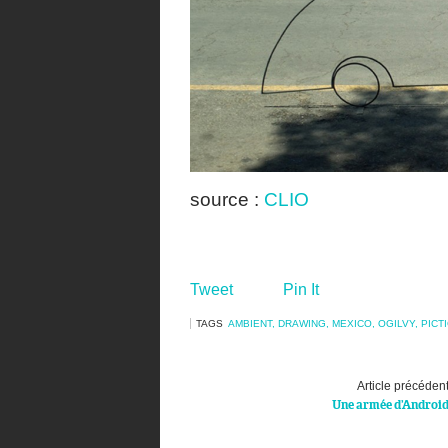
source :
CLIO
Tweet
Pin It
TAGS
AMBIENT
,
DRAWING
,
MEXICO
,
OGILVY
,
PICT
Article précéden
Une armée d’Androi