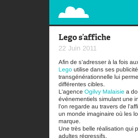
PAPERPLANE
STREET, AMBIENT, GUÉRILLA MARKETING A
Lego s’affiche
22
Juin
2011
Afin de s’adresser à la fois a
Lego
utilise dans ses publicité
transgénérationnelle lui perm
différentes cibles.
L’agence
Ogilvy Malaisie
a do
événementiels simulant une in
l’on regarde au travers de l’af
un monde imaginaire où les lo
marque.
Une très belle réalisation qui
adultes régressifs.