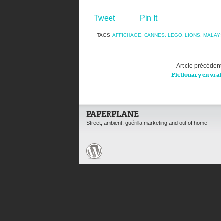
Tweet
Pin It
TAGS
AFFICHAGE
,
CANNES
,
LEGO
,
LIONS
,
MALAY
Article précéden
Pictionary en vra
PAPERPLANE
Street, ambient, guérilla marketing and out of home