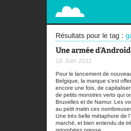
PAPERPLANE
STREET, AMBIENT, GUÉRILLA MARKETING A
Résultats pour le tag :
g
Une armée d’Android
16
Juin
2011
Pour le lancement de nouvea
Belgique, la marque s’est off
encore une fois, de capitalis
de petits monstres verts qui o
Bruxelles et de Namur. Les vo
au petit matin ces nombreuses
Une très belle métaphore de l
marché, et bien entendu de tr
retombées presse.