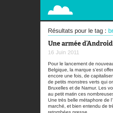
PAPERPLANE
STREET, AMBIENT, GUÉRILLA MARKETING A
Résultats pour le tag :
b
Une armée d’Android
16
Juin
2011
Pour le lancement de nouvea
Belgique, la marque s’est off
encore une fois, de capitalis
de petits monstres verts qui o
Bruxelles et de Namur. Les vo
au petit matin ces nombreuses
Une très belle métaphore de l
marché, et bien entendu de tr
retombées presse.