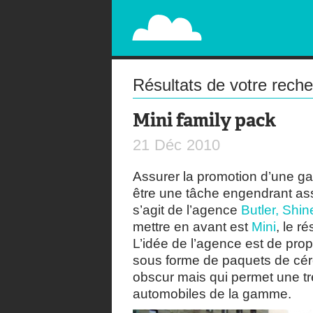
PAPERPLANE
STREET, AMBIENT, GUÉRILLA MARKETING A
Résultats de votre rech
Mini family pack
21
Déc
2010
Assurer la promotion d’une 
être une tâche engendrant asse
s’agit de l’agence
Butler, Shi
mettre en avant est
Mini
, le r
L’idée de l’agence est de pro
sous forme de paquets de cér
obscur mais qui permet une tr
automobiles de la gamme.