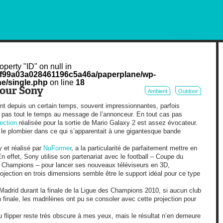
RKETING AND OUT OF HOME
operty "ID" on null in
cf99a03a028461196c5a46a/paperplane/wp-
e/single.php
on line
18
our Sony
Ambient
Outdoor
ent depuis un certain temps, souvent impressionnantes, parfois
 pas tout le temps au message de l’annonceur. En tout cas pas
jection
réalisée pour la sortie de Mario Galaxy 2 est assez évocateur.
 le plombier dans ce qui s’apparentait à une gigantesque bande
et réalisé par
NuFormer
, a la particularité de parfaitement mettre en
 effet, Sony utilise son partenariat avec le football – Coupe du
Champions – pour lancer ses nouveaux téléviseurs en 3D,
projection en trois dimensions semble être le support idéal pour ce type
à Madrid durant la finale de la Ligue des Champions 2010, si aucun club
 finale, les madrilènes ont pu se consoler avec cette projection pour
du flipper reste très obscure à mes yeux, mais le résultat n’en demeure