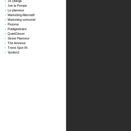
Je Dblogk
Joe la Pompe
Le planneur
Marketing Alternatif
Marketing sensoriel
Pixiome
Publigeekaire
QuietGlover
Street Planneur
The Amnesic
Trend Spot IN
Ypsilon2