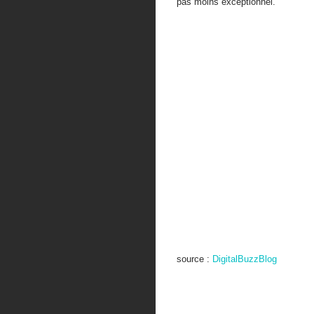
pas moins exceptionnel.
source :
DigitalBuzzBlog