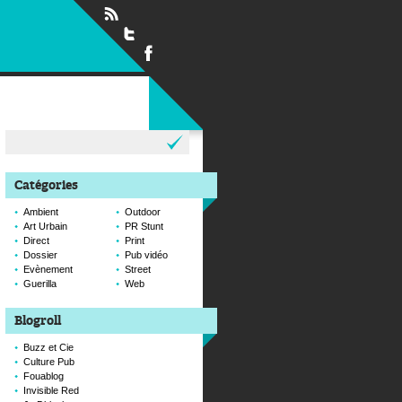
Rechercher :
Catégories
Ambient
Outdoor
Art Urbain
PR Stunt
Direct
Print
Dossier
Pub vidéo
Evènement
Street
Guerilla
Web
Blogroll
Buzz et Cie
Culture Pub
Fouablog
Invisible Red