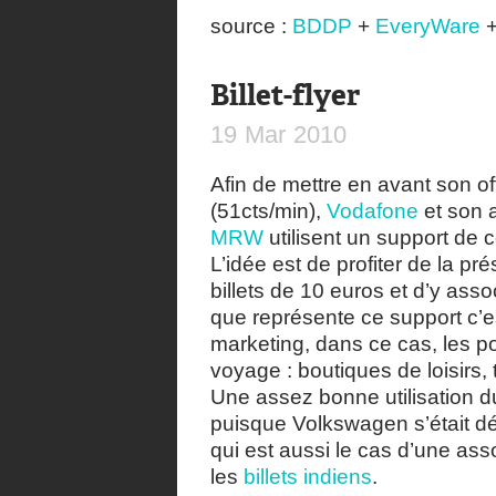
source :
BDDP
+
EveryWare
Billet-flyer
19
Mar
2010
Afin de mettre en avant son of
(51cts/min),
Vodafone
et son 
MRW
utilisent un support d
L’idée est de profiter de la pr
billets de 10 euros et d’y assoc
que représente ce support c’es
marketing, dans ce cas, les p
voyage : boutiques de loisirs,
Une assez bonne utilisation d
puisque Volkswagen s’était dé
qui est aussi le cas d’une asso
les
billets indiens
.