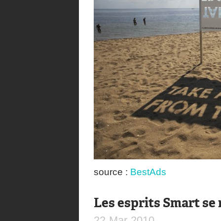
source :
BestAds
Les esprits Smart se
22
Mar
2010