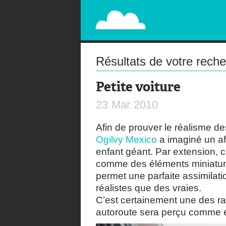
PAPERPLANE
STREET, AMBIENT, GUÉRILLA MARKETING A
Résultats de votre rech
Petite voiture
23
Mar
2010
Afin de prouver le réalisme de
Ogilvy Mexico
a imaginé un af
enfant géant. Par extension, ce
comme des éléments miniatures
permet une parfaite assimilat
réalistes que des vraies.
C’est certainement une des ra
autoroute sera perçu comme é