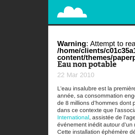
PAPERPLANE
STREET, AMBIENT, GUÉRILLA MARKETING A
Warning
: Attempt to rea
/home/clients/c01c35
content/themes/paperp
Eau non potable
22
Mar
2010
L’eau insalubre est la premi
année, sa consommation enge
de 8 millions d’hommes dont p
dans ce contexte que l’associ
International
, assistée de l’a
événement inédit autour d’un 
Cette installation éphémère d