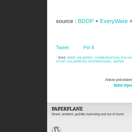
source :
BDDP
+
EveryWare
Tweet
Pin It
TAGS
BDDP UNLIMITED
,
COMMUNICATION
,
EAU N
STUNT
,
SOLIDARITÉS INTERNATIONAL
,
WATER
Article précéden
Billet-flye
PAPERPLANE
Street, ambient, guérilla marketing and out of home