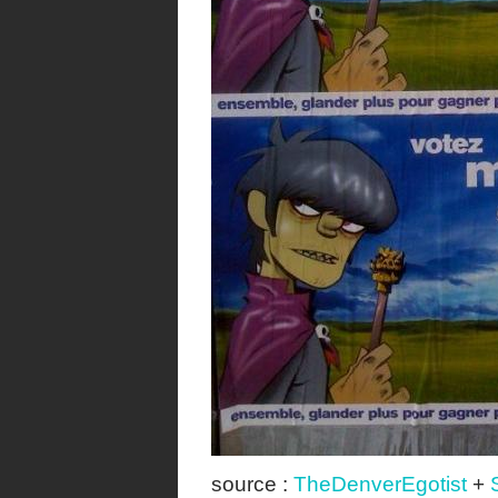
source :
TheDenverEgotist
+