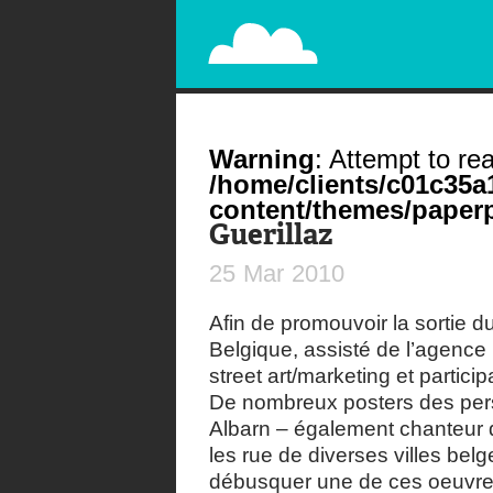
PAPERPLANE
STREET, AMBIENT, GUÉRILLA MARKETING A
Warning
: Attempt to rea
/home/clients/c01c35
content/themes/paperp
Guerillaz
25
Mar
2010
Afin de promouvoir la sortie 
Belgique, assisté de l’agence
street art/marketing et participa
De nombreux posters des per
Albarn – également chanteur 
les rue de diverses villes bel
débusquer une de ces oeuvres