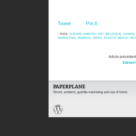
Tweet
Pin It
TAGS
ALBARN
,
AMBUSH
,
ART
,
BELGIQUE
,
DAMON
MARKETING
,
MURDOC
,
PARIS
,
PLASTIC BEACH
,
RÉ
Article précéden
Encore 
PAPERPLANE
Street, ambient, guérilla marketing and out of home