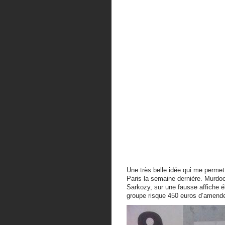
Une très belle idée qui me permet 
Paris la semaine dernière. Murdoc
Sarkozy, sur une fausse affiche é
groupe risque 450 euros d’amend