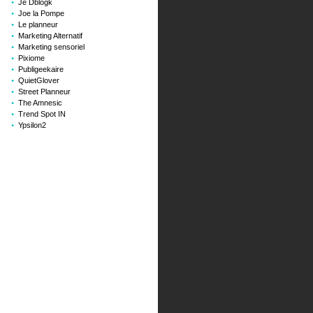
Je Dblogk
Joe la Pompe
Le planneur
Marketing Alternatif
Marketing sensoriel
Pixiome
Publigeekaire
QuietGlover
Street Planneur
The Amnesic
Trend Spot IN
Ypsilon2
rd
e