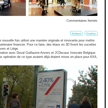
sur
Commentaires fermés
Ambien
marketi
pour
Ambient
Outdoor
Alfa
nouvelle fois utilisé une manière originale et innovante pour mettre
Roméo
partenaire financier. Pour ce faire, des étaux en 3D fixent les sucettes
vers et Liège.
boration avec Duval Guillaume Anvers et JCDecaux Innovate Belgique.
ux opération de ce type avaient déjà étaient mises en place pour AXA,