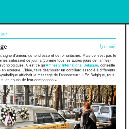
RKETING AND OUT OF HOME
ique
age
PR Stunt
t signe d’amour, de tendresse et de romantisme. Mais ce n’est pas le
ines subissent ce jour là (comme tous les autres jours de l’année)
sychologiques. C’est ce qu’
Amnesty International Belgique
, conseillé
e en exergue. L’idée, faire déambuler un corbillard associé à différents
symbolique affichait le message de l’annonceur : « En Belgique, tous
s les coups de leur compagnon ».