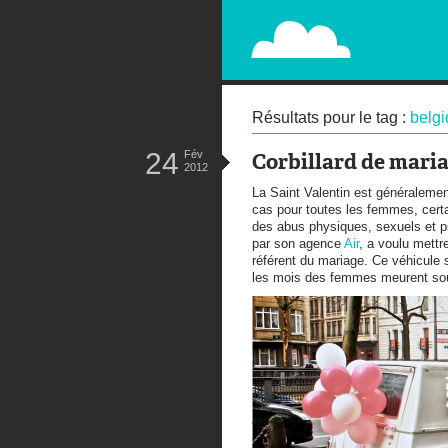
PAPERPLANE
STREET, AMBIENT, GUÉRILLA MA
Résultats pour le tag :
belg
24
Fév
Corbillard de mari
2012
La Saint Valentin est généralemen
cas pour toutes les femmes, certa
des abus physiques, sexuels et p
par son agence
Air
, a voulu mettr
référent du mariage. Ce véhicule 
les mois des femmes meurent sou