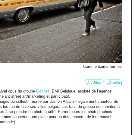
sur
Commentaires fermés
Corbilla
de
mariag
Art Urbain
Guerilla
nouvel opus du groupe
Gorillaz
, EMI Belgique, assisté de l’agence
lant street art/marketing et participatif.
ages du collectif monté par Damon Albarn – également chanteur du
 les rue de diverses villes belges. Les fans du groupe sont invités à
is à se prendre en photo à côté. Parmi toutes les photographies
certains gagneront une place pour un des concerts de leur nouvel
ommande).