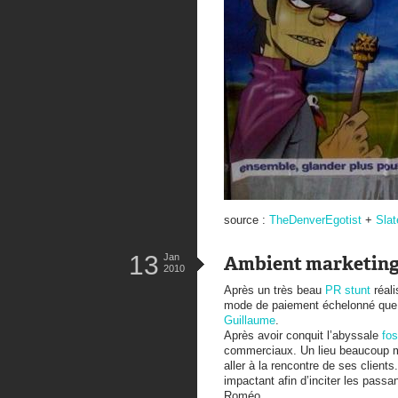
source :
TheDenverEgotist
+
Slat
13
Jan
Ambient marketing
2010
Après un très beau
PR stunt
réali
mode de paiement échelonné que v
Guillaume
.
Après avoir conquit l’abyssale
fo
commerciaux. Un lieu beaucoup m
aller à la rencontre de ses clien
impactant afin d’inciter les pass
Roméo.