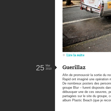
Lire la suite
25
Mar
Guerillaz
2010
Afin de promouvoir la sortie du 
Rapid ont imaginé une opération mê
De nombreux posters des personn
groupe Blur – furent disposés dans
débusquer une de ces oeuvres, pu
partagées sur le site du groupe, 
album Plastic Beach (que je rec