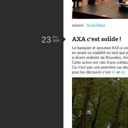
source :
ScaryIdeas
23
Oct
AXA c'est solide !
2009
Le banquier et assureur AXA a une 
en avant sa stabilité en tant que 
à divers endroits de Bruxelles, An
Cette action est née d’une colla
Ca n’est pas une première car de
pour les découvrir c’est
ici
et
ici
.