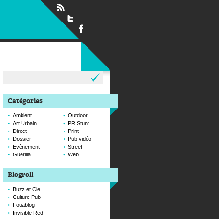
Rechercher :
Catégories
Ambient
Outdoor
Art Urbain
PR Stunt
Direct
Print
Dossier
Pub vidéo
Evènement
Street
Guerilla
Web
Blogroll
Buzz et Cie
Culture Pub
Fouablog
Invisible Red