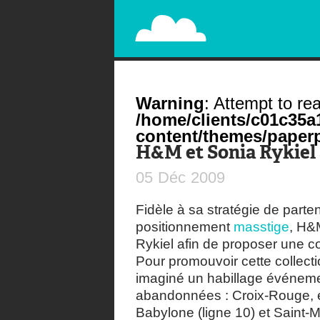
PAPERPLANE
STREET, AMBIENT, GUÉRILLA MARKETING A
Warning
: Attempt to rea
/home/clients/c01c35
content/themes/paperp
H&M et Sonia Rykiel 
05
Déc
2009
Fidèle à sa stratégie de parten
positionnement
masstige
, H&
Rykiel afin de proposer une c
Pour promouvoir cette collect
imaginé un habillage événeme
abandonnées : Croix-Rouge, en
Babylone (ligne 10) et Saint-M