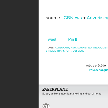
source :
CBNews
+
Advertisi
Tweet
Pin It
TAGS
ALTERNATIF
,
H&M
,
MARKETING
,
MEDIA
,
MET
STREET
,
TRANSPORT
,
UBI BENE
Article précéden
Polo débarqu
PAPERPLANE
Street, ambient, guérilla marketing and out of home