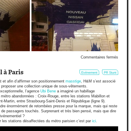
sur
Commentaires fermés
Qashqa
tâche
le
 à Paris
Evènement
PR Stunt
métro
at et afin d’affirmer son positionnement
masstige
, H&M s’est associé
 proposer une collection unique de sous-vêtements.
exceptionnelle, l’agence
Ubi Bene
a imaginé un habillage
 métro abandonnées : Croix-Rouge, entre les stations Mabillon et
t-Martin, entre Strasbourg-Saint-Denis et République (ligne 9).
endre énormément de retombées presse pour la marque, mais qui reste
 de passagers touchés. Surprenant et très bien pensé, mais que dire
 événementiel ?
 les stations désaffectées du métro parisien c’est par
ici
.