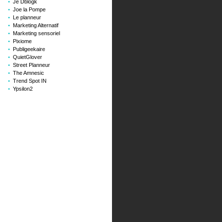
Je Dblogk
Joe la Pompe
Le planneur
Marketing Alternatif
Marketing sensoriel
Pixiome
Publigeekaire
QuietGlover
Street Planneur
The Amnesic
Trend Spot IN
Ypsilon2