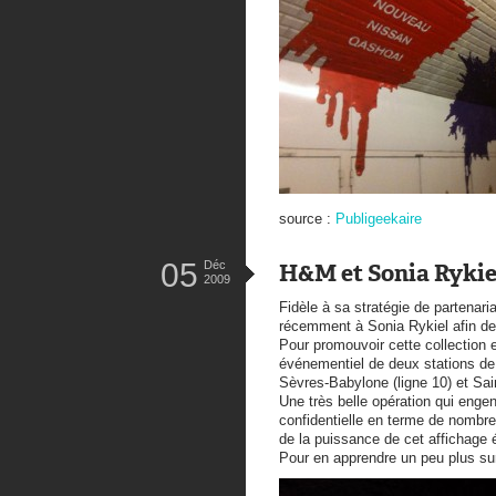
source :
Publigeekaire
05
Déc
H&M et Sonia Rykiel
2009
Fidèle à sa stratégie de partenari
récemment à Sonia Rykiel afin de
Pour promouvoir cette collection 
événementiel de deux stations de
Sèvres-Babylone (ligne 10) et Sain
Une très belle opération qui eng
confidentielle en terme de nombre
de la puissance de cet affichage
Pour en apprendre un peu plus sur