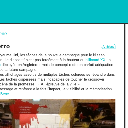
RKETING AND OUT OF HOME
bene
étro
Ambient
yaume Uni, les tâches de la nouvelle campagne pour le Nissan
n. Le dispositif n’est pas forcément à la hauteur du
billboard XXL
ni
g
déployés en Angleterre, mais le concept reste en parfait adéquation
ec la future campagne.
es affichages assortis de multiples tâches colorées se répandre dans
. Les tâches dispersées mais incapables de toucher le crossover
ène de la promesse : « À l’épreuve de la ville ».
message et renforce à la fois l’impact, la visibilité et la mémorisation
 Bene
.