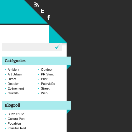
Rechercher :
Catégories
Ambient
Outdoor
Art Urbain
PR Stunt
Direct
Print
Dossier
Pub vidéo
Evènement
Street
Guerilla
Web
Blogroll
Buzz et Cie
Culture Pub
Fouablog
Invisible Red