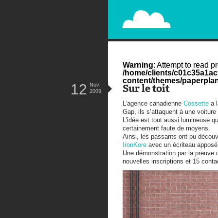
PAPERPLANE
STREET, AMBIENT, GUÉRILLA MA
Warning
: Attempt to read pr
/home/clients/c01c35a1a
content/themes/paperplan
12
Nov
Sur le toit
2009
L’agence canadienne
Cossette
a l
Gap, ils s’attaquent à une voiture
L’idée est tout aussi lumineuse qu
certainement faute de moyens.
Ainsi, les passants ont pu découvr
IronKore
avec un écriteau apposé s
Une démonstration par la preuve d
nouvelles inscriptions et 15 contac