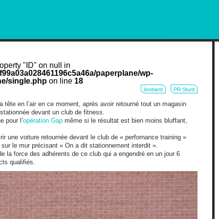
RKETING AND OUT OF HOME
operty "ID" on null in
cf99a03a028461196c5a46a/paperplane/wp-
e/single.php
on line
18
Ambient
PR Stunt
a tête en l’air en ce moment, après avoir retourné tout un magasin
 stationnée devant un club de fitness.
e pour l’
opération Gap
même si le résultat est bien moins bluffant,
ir une voiture retournée devant le club de « perfornance training »
ur le mur précisant « On a dit stationnement interdit ».
e la force des adhérents de ce club qui a engendré en un jour 6
ts qualifiés.