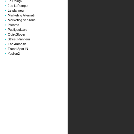
Je Dblogk
Joe la Pompe
Le planneur
Marketing Alternatif
Marketing sensoriel
Pixiome
Publigeekaire
QuietGlover
Street Planneur
The Amnesic
Trend Spot IN
Ypsilon2