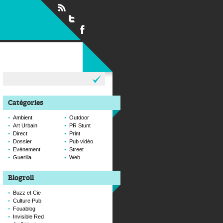
Rechercher :
Catégories
Ambient
Outdoor
Art Urbain
PR Stunt
Direct
Print
Dossier
Pub vidéo
Evènement
Street
Guerilla
Web
Blogroll
Buzz et Cie
Culture Pub
Fouablog
Invisible Red