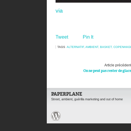
via
Tweet
Pin It
TAGS
ALTERNATIF
,
AMBIENT
,
BASKET
,
COPENHAG
Article précéden
On ne peut pas rester de glac
PAPERPLANE
Street, ambient, guérilla marketing and out of home