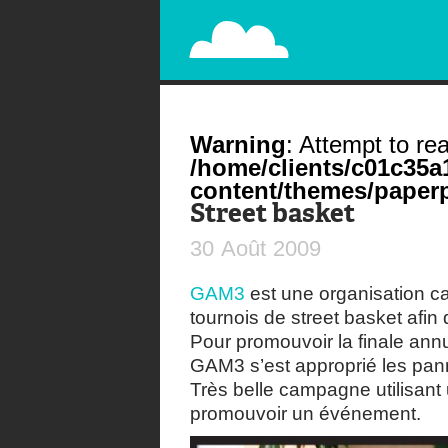
PAPERPLANE
STREET, AMBIENT, GUÉRILLA MARKETING A
Warning
: Attempt to rea
/home/clients/c01c35
content/themes/paperp
Street basket
30
Août
2009
GAM3
est une organisation car
tournois de street basket afin 
Pour promouvoir la finale ann
GAM3 s’est approprié les pan
Très belle campagne utilisant 
promouvoir un événement.