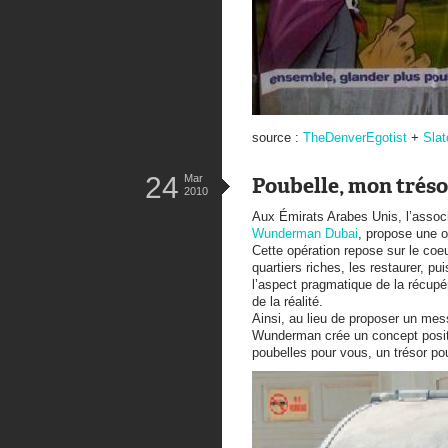
source :
TheDenverEgotist
+
Slat
24
Mar
Poubelle, mon tréso
2010
Aux Émirats Arabes Unis, l’assoc
Wunderman Dubai
, propose une o
Cette opération repose sur le coe
quartiers riches, les restaurer, p
l’aspect pragmatique de la récupér
de la réalité.
Ainsi, au lieu de proposer un me
Wunderman crée un concept positif
poubelles pour vous, un trésor pou