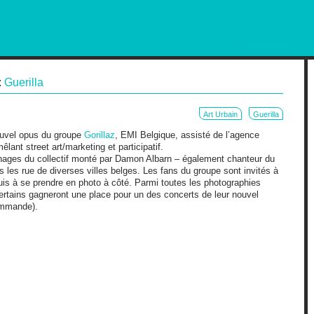
RKETING AND OUT OF HOME
:
Guerilla
Art Urbain
Guerilla
nouvel opus du groupe
Gorillaz
, EMI Belgique, assisté de l’agence
lant street art/marketing et participatif.
ages du collectif monté par Damon Albarn – également chanteur du
 les rue de diverses villes belges. Les fans du groupe sont invités à
is à se prendre en photo à côté. Parmi toutes les photographies
certains gagneront une place pour un des concerts de leur nouvel
ommande).