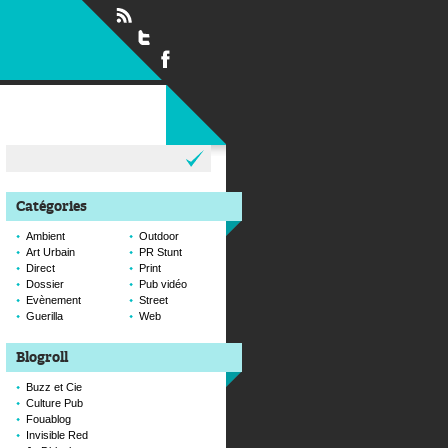
Rechercher :
Catégories
Ambient
Outdoor
Art Urbain
PR Stunt
Direct
Print
Dossier
Pub vidéo
Evènement
Street
Guerilla
Web
Blogroll
Buzz et Cie
Culture Pub
Fouablog
Invisible Red