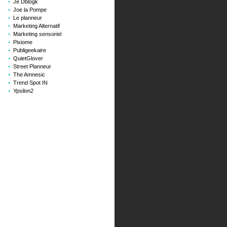
Je Dblogk
Joe la Pompe
Le planneur
Marketing Alternatif
Marketing sensoriel
Pixiome
Publigeekaire
QuietGlover
Street Planneur
The Amnesic
Trend Spot IN
Ypsilon2