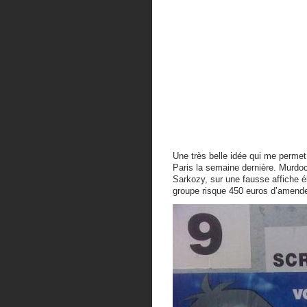
Une très belle idée qui me permet 
Paris la semaine dernière. Murdoc
Sarkozy, sur une fausse affiche é
groupe risque 450 euros d’amend