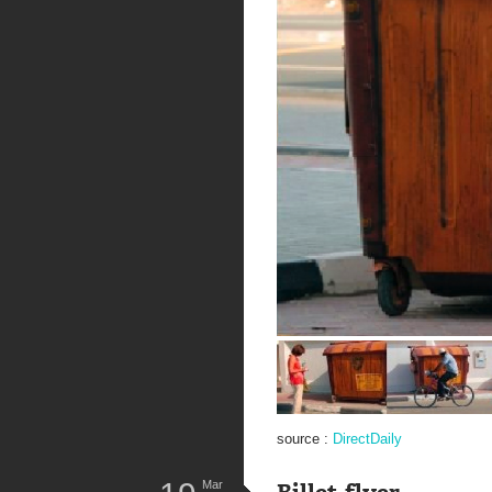
source :
DirectDaily
Mar