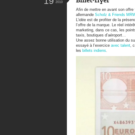
19
Billet-flyer
2010
Afin de mettre en avant son offre
allemande
Scholz & Friends MR
L’idée est de profiter de la présen
l’offre de la marque. Le réel intér
marketing, dans ce cas, les point
taxis, boutiques d’aéroport…
Une assez bonne utilisation du su
essayé à l’exercice
avec talent
, 
les
billets indiens
.