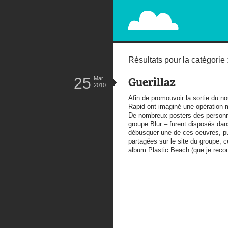
PAPERPLANE
STREET, AMBIENT, GUÉRILLA MA
Résultats pour la catégorie 
25
Mar
Guerillaz
2010
Afin de promouvoir la sortie du 
Rapid ont imaginé une opération mê
De nombreux posters des personn
groupe Blur – furent disposés dans
débusquer une de ces oeuvres, pu
partagées sur le site du groupe, 
album Plastic Beach (que je rec