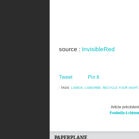
source :
InvisibleRed
Tweet
Pin It
TAGS
LISBOA
,
LISBONNE
,
RECYCLE YOUR SIGHT
Article précéden
Poubelle à chien
PAPERPLANE