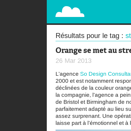
PAPERPLANE
STREET, AMBIENT, GUÉRILLA MARKETING A
Résultats pour le tag :
st
Orange se met au str
26
Mar
2013
L’agence
So Design Consulta
2000 et est notamment respon
déclinées de la couleur orang
la compagnie, l’agence a peint
de Bristol et Birmingham de n
parfaitement adapté au lieu sur
assez surprenant. Une opérati
laisse part à l’émotionnel et à