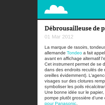
PAPERPLANE
STREET, AMBIENT, GUÉRILLA MARKETING A
Débrousailleuse de p
01
Mar
2012
La marque de rasoirs, tondeu
allemande
Tondeo
a fait appe
avant en affichage alternatif l
Cet instrument permet de se d
dans des endroits reculés de n
oreilles évidemment). L’agenc
visages sur des clotures remp
symboliser les poils récalcitran
Une bonne idée sur le papier,
pompe plutôt grossière d’une 
pour Panasonic
.