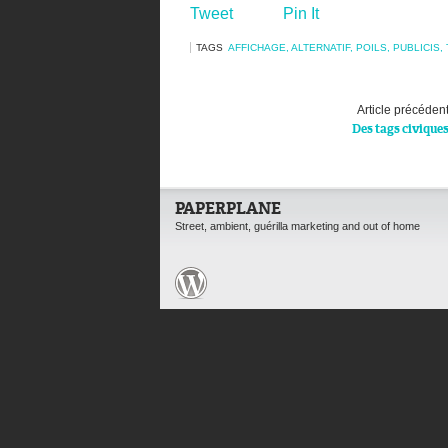
Tweet
Pin It
TAGS
AFFICHAGE
,
ALTERNATIF
,
POILS
,
PUBLICIS
,
Article précéden
Des tags civique
PAPERPLANE
Street, ambient, guérilla marketing and out of home