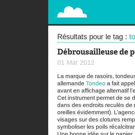
PAPERPLANE
STREET, AMBIENT, GUÉRILLA MARKETING A
Résultats pour le tag :
t
Débrousailleuse de p
01
Mar
2012
La marque de rasoirs, tondeu
allemande
Tondeo
a fait appe
avant en affichage alternatif l
Cet instrument permet de se d
dans des endroits reculés de n
oreilles évidemment). L’agenc
visages sur des clotures remp
symboliser les poils récalcitran
Une bonne idée sur le papier,