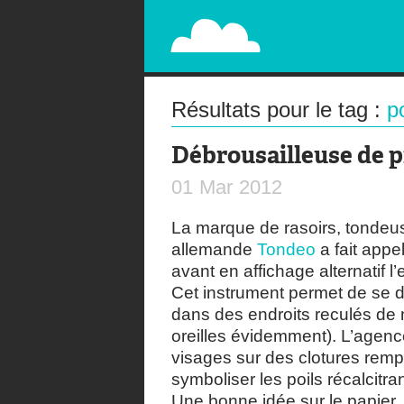
PAPERPLANE
STREET, AMBIENT, GUÉRILLA MARKETING A
Résultats pour le tag :
p
Débrousailleuse de p
01
Mar
2012
La marque de rasoirs, tondeu
allemande
Tondeo
a fait appe
avant en affichage alternatif l
Cet instrument permet de se d
dans des endroits reculés de n
oreilles évidemment). L’agenc
visages sur des clotures remp
symboliser les poils récalcitran
Une bonne idée sur le papier,