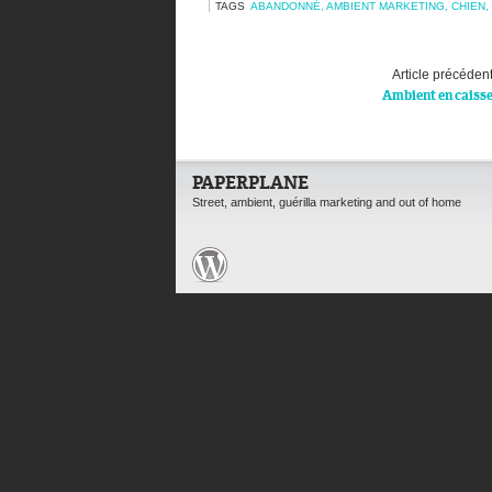
TAGS
ABANDONNÉ
,
AMBIENT MARKETING
,
CHIEN
,
Article précéden
Ambient en caiss
PAPERPLANE
Street, ambient, guérilla marketing and out of home