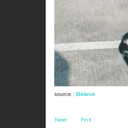
source :
IBelieve
Tweet
Pin It