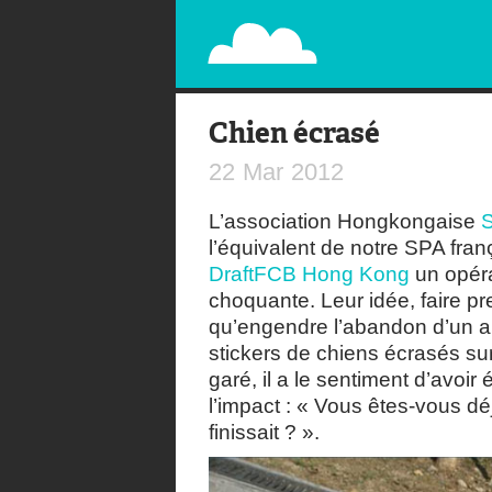
PAPERPLANE
STREET, AMBIENT, GUÉRILLA MARKETING A
Chien écrasé
22
Mar
2012
L’association Hongkongaise
S
l’équivalent de notre SPA fra
DraftFCB Hong Kong
un opéra
choquante. Leur idée, faire p
qu’engendre l’abandon d’un ani
stickers de chiens écrasés sur
garé, il a le sentiment d’avoi
l’impact : « Vous êtes-vous 
finissait ? ».