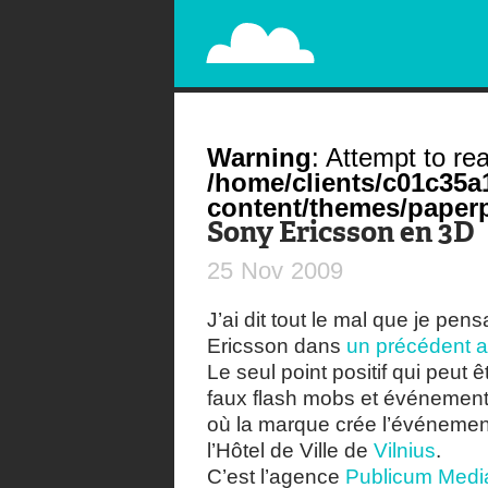
PAPERPLANE
STREET, AMBIENT, GUÉRILLA MARKETING A
Warning
: Attempt to rea
/home/clients/c01c35
content/themes/paperp
Sony Ericsson en 3D
25
Nov
2009
J’ai dit tout le mal que je p
Ericsson dans
un précédent ar
Le seul point positif qui peut
faux flash mobs et événement
où la marque crée l’événement
l’Hôtel de Ville de
Vilnius
.
C’est l’agence
Publicum Medi