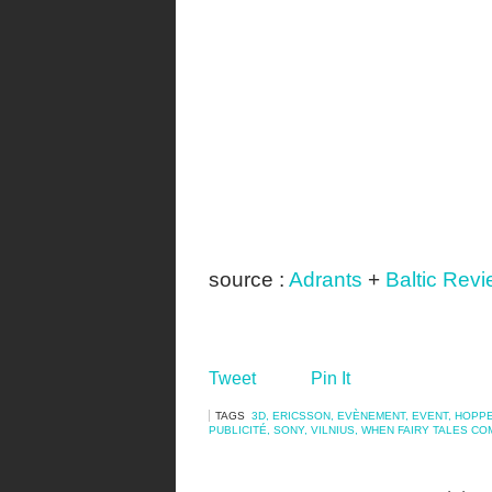
source :
Adrants
+
Baltic Rev
Tweet
Pin It
TAGS
3D
,
ERICSSON
,
EVÈNEMENT
,
EVENT
,
HOPP
PUBLICITÉ
,
SONY
,
VILNIUS
,
WHEN FAIRY TALES CO