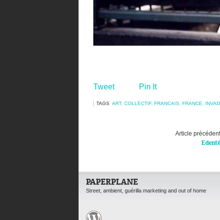
Tweet
Pin It
TAGS
ART
,
COLLECTIF
,
FRANCAIS
,
FRANCE
,
INVA
Article précéden
Edent
PAPERPLANE
Street, ambient, guérilla marketing and out of home