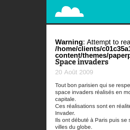
PAPERPLANE
STREET, AMBIENT, GUÉRILLA MARKETING A
Warning
: Attempt to rea
/home/clients/c01c35
content/themes/paperp
Space invaders
20
Août
2009
Tout bon parisien qui se resp
space invaders réalisés en m
capitale.
Ces réalisations sont en réali
Invader.
Ils ont débuté à Paris puis s
villes du globe.